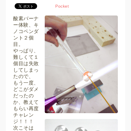
Pocket
酸素バーナ
ー体験、キ
ノコペンダ
ント２個
目。
やっぱり、
難しくて１
個目は失敗
してしまっ
たので、
もう一度、
どこがダメ
だったの
か、教えて
もらい再度
チャレン
ジ！！！
次こそは