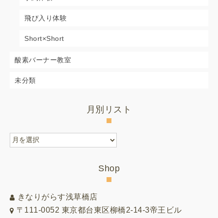
飛び入り体験
Short×Short
酸素バーナー教室
未分類
月別リスト
月
別
リ
Shop
ス
ト
きなりがらす浅草橋店
〒111-0052 東京都台東区柳橋2-14-3帝王ビル