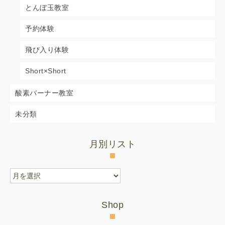
とんぼ玉教室
予約体験
飛び入り体験
Short×Short
酸素バーナー教室
未分類
月別リスト
月
別
リ
Shop
ス
ト