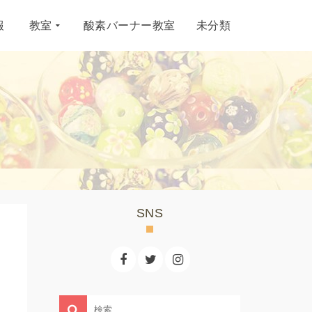
報
教室
酸素バーナー教室
未分類
SNS