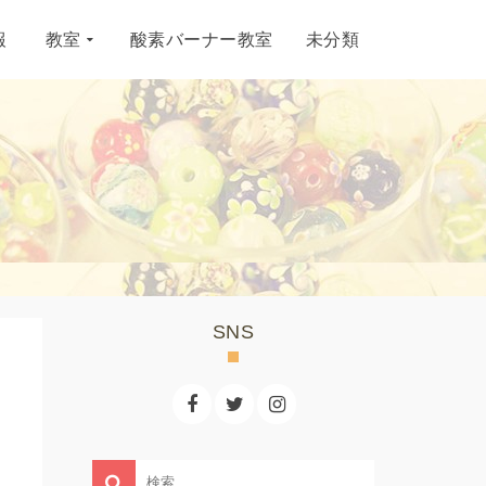
報
教室
酸素バーナー教室
未分類
SNS