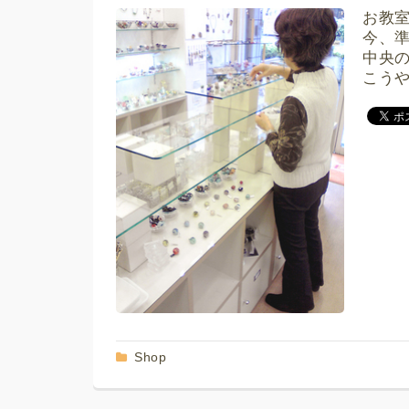
お教
今、
中央
こう
Shop