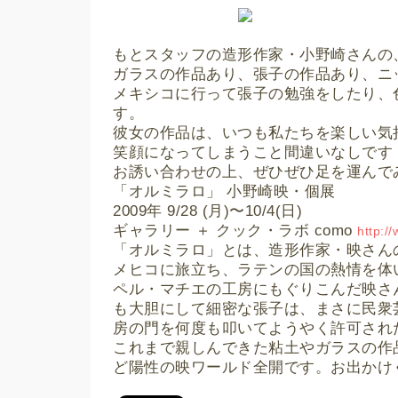
もとスタッフの造形作家・小野崎さんの
ガラスの作品あり、張子の作品あり、ニ
メキシコに行って張子の勉強をしたり、
す。
彼女の作品は、いつも私たちを楽しい気
笑顔になってしまうこと間違いなしです
お誘い合わせの上、ぜひぜひ足を運んで
「オルミラロ」 小野崎映・個展
2009年 9/28 (月)〜10/4(日)
ギャラリー ＋ クック・ラボ como
http:/
「オルミラロ」とは、造形作家・映さん
メヒコに旅立ち、ラテンの国の熱情を体
ペル・マチエの工房にもぐりこんだ映さ
も大胆にして細密な張子は、まさに民衆
房の門を何度も叩いてようやく許可され
これまで親しんできた粘土やガラスの作
ど陽性の映ワールド全開です。お出かけ