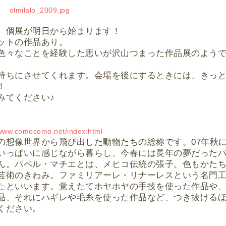
、個展が明日から始まります！
ットの作品あり。
色々なことを経験した思いが沢山つまった作品展のよう
持ちにさせてくれます。会場を後にするときには、きっ
！
みてください♪
/www.comocomo.net/index.html
の想像世界から飛び出した動物たちの総称です。07年秋
いっぱいに感じながら暮らし、今春には長年の夢だった
ん。パペル・マチエとは、メヒコ伝統の張子。色もかた
芸術のきわみ。ファミリアーレ・リナーレスという名門
たといいます。覚えたてホヤホヤの手技を使った作品や
品、それにハギレや毛糸を使った作品など、つき抜ける
ください。