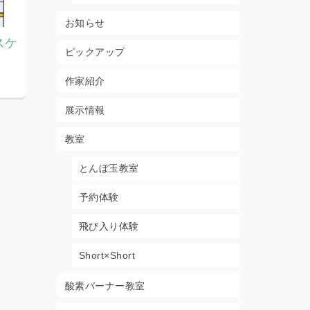
お知らせ
スケ
2026.7月8月教室スケジュー
2026.7
ピックアップ
ル
ジュール
2026年6月29日
2026年5月2
作家紹介
展示情報
教室
とんぼ玉教室
予約体験
飛び入り体験
Short×Short
酸素バーナー教室