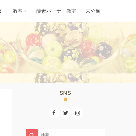
報
教室
酸素バーナー教室
未分類
SNS