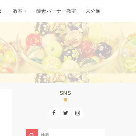
報
教室
酸素バーナー教室
未分類
SNS