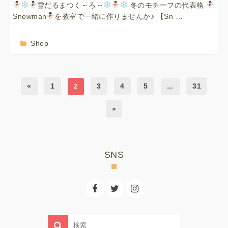
雪だるまつく～ろ～
冬のモチーフの代表格
Snowman
を教室で一緒に作りませんか♪ 【Sn …
Shop
«
1
3
4
5
31
2
…
»
SNS