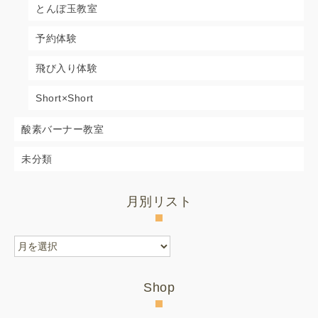
とんぼ玉教室
予約体験
飛び入り体験
Short×Short
酸素バーナー教室
未分類
月別リスト
月
別
リ
Shop
ス
ト