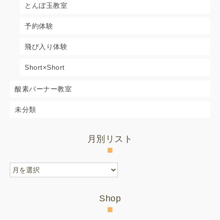
とんぼ玉教室
予約体験
飛び入り体験
Short×Short
酸素バーナー教室
未分類
月別リスト
月
別
リ
Shop
ス
ト