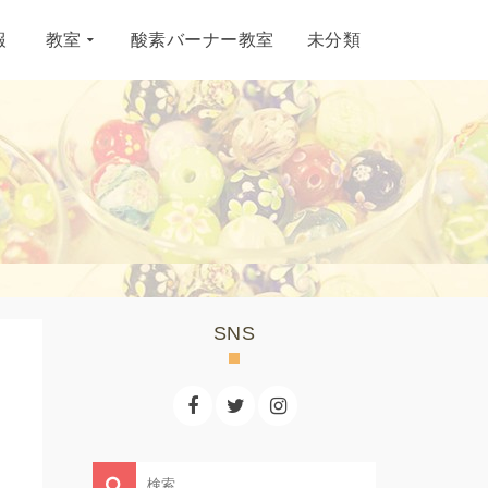
報
教室
酸素バーナー教室
未分類
SNS