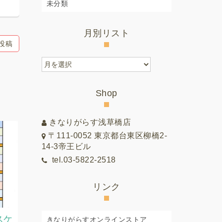
未分類
月別リスト
投稿
月
別
リ
Shop
ス
ト
きなりがらす浅草橋店
〒111-0052 東京都台東区柳橋2-
14-3帝王ビル
tel.03-5822-2518
リンク
スケ
2026.7月8月教室スケジュー
2026.7
きなりがらすオンラインストア