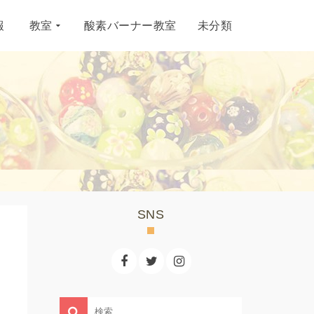
報
教室
酸素バーナー教室
未分類
SNS