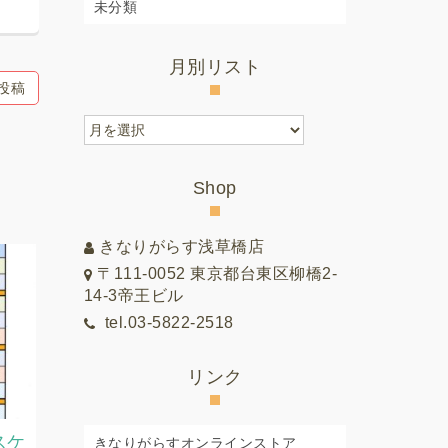
未分類
月別リスト
投稿
月
別
リ
Shop
ス
ト
きなりがらす浅草橋店
〒111-0052 東京都台東区柳橋2-
14-3帝王ビル
tel.03-5822-2518
リンク
スケ
2026.7月8月教室スケジュー
2026.7
きなりがらすオンラインストア