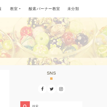
報
教室
酸素バーナー教室
未分類
SNS