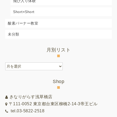
飛び入り体験
Short×Short
酸素バーナー教室
未分類
月別リスト
月
別
リ
Shop
ス
ト
きなりがらす浅草橋店
〒111-0052 東京都台東区柳橋2-14-3帝王ビル
tel.03-5822-2518