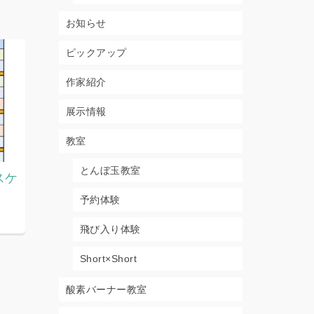
お知らせ
ピックアップ
作家紹介
展示情報
教室
とんぼ玉教室
スケ
2026.7月8月教室スケジュー
2026.7
ル
ジュール
予約体験
2026年6月29日
2026年5月2
飛び入り体験
Short×Short
酸素バーナー教室