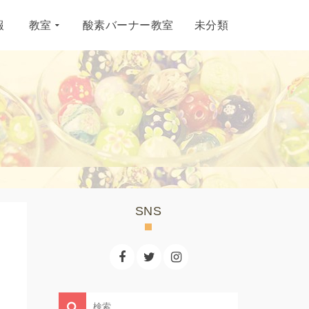
報
教室
酸素バーナー教室
未分類
SNS